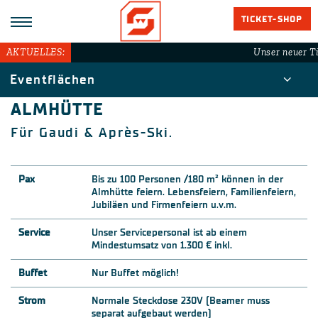
TICKET-SHOP
AKTUELLES:
Unser neuer Ti
Eventflächen
ALMHÜTTE
Für Gaudi & Après-Ski.
Pax
Bis zu 100 Personen /180 m² können in der
Almhütte feiern. Lebensfeiern, Familienfeiern,
Jubiläen und Firmenfeiern u.v.m.
Service
Unser Servicepersonal ist ab einem
Mindestumsatz von 1.300 € inkl.
Buffet
Nur Buffet möglich!
Strom
Normale Steckdose 230V (Beamer muss
separat aufgebaut werden)